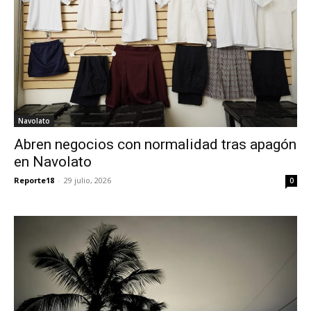
Navolato
Abren negocios con normalidad tras apagón
en Navolato
Reporte18
-
29 julio, 2026
0