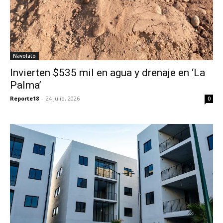
Navolato
Invierten $535 mil en agua y drenaje en ‘La
Palma’
Reporte18
-
24 julio, 2026
0