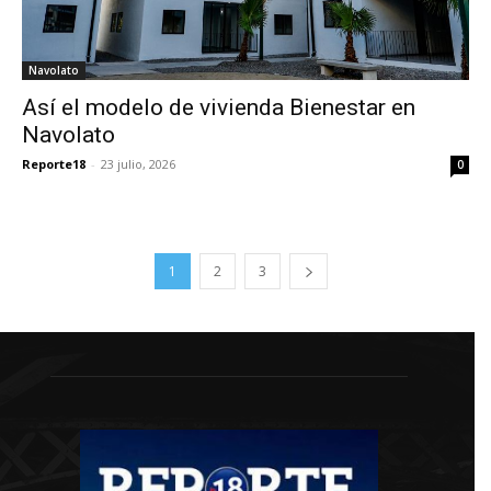
Navolato
Así el modelo de vivienda Bienestar en
Navolato
Reporte18
-
23 julio, 2026
0
1
2
3