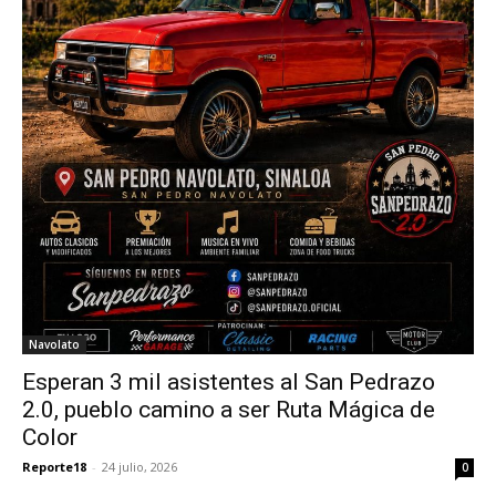
Navolato
Esperan 3 mil asistentes al San Pedrazo
2.0, pueblo camino a ser Ruta Mágica de
Color
Reporte18
-
24 julio, 2026
0