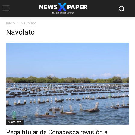
Inicio
Navolato
Navolato
Navolato
Pega titular de Conapesca revisión a