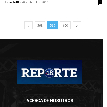
Reporte18
-
20 septiembre, 2017
0
598
599
600
ACERCA DE NOSOTROS