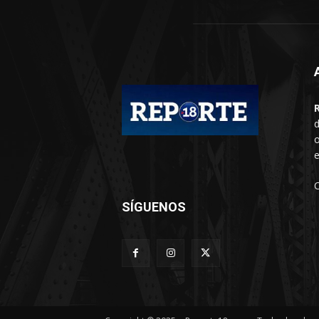
d
o
e
SÍGUENOS