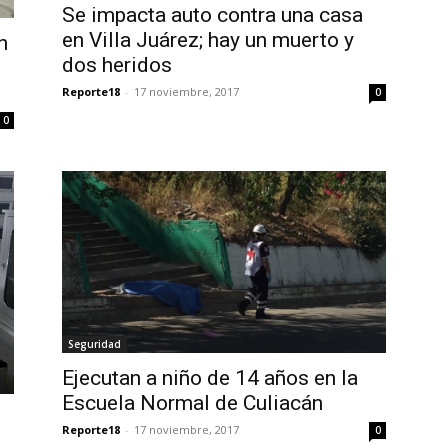
Se impacta auto contra una casa
en Villa Juárez; hay un muerto y
n
dos heridos
Reporte18
-
17 noviembre, 2017
0
0
Seguridad
Ejecutan a niño de 14 años en la
Escuela Normal de Culiacán
s
Reporte18
-
17 noviembre, 2017
0