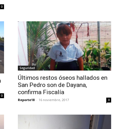
0
Seguridad
Últimos restos óseos hallados en
n
San Pedro son de Dayana,
confirma Fiscalía
0
Reporte18
-
16 noviembre, 2017
0