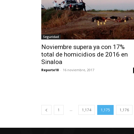
Seguridad
Noviembre supera ya con 17%
total de homicidios de 2016 en
Sinaloa
Reporte18
-
16 noviembre, 2017
...
1
1,174
1,175
1,176