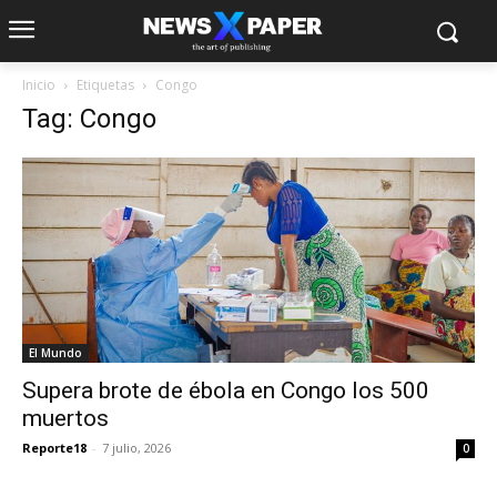
Inicio
Etiquetas
Congo
Tag: Congo
El Mundo
Supera brote de ébola en Congo los 500
muertos
Reporte18
-
7 julio, 2026
0