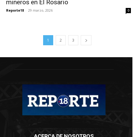
mineros en El Rosario
Reporte18
-
29 marzo, 2026
0
1
2
3
ACERCA DE NOSOTROS