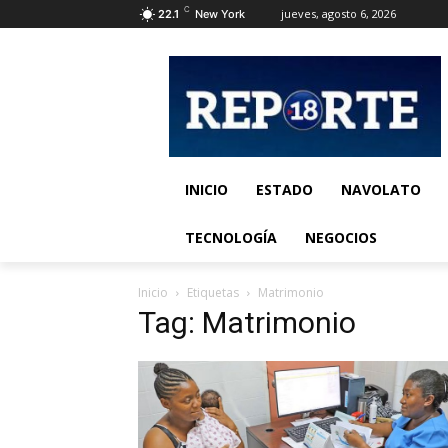
C
jueves, agosto 6, 2026
22.1
New York
INICIO
ESTADO
NAVOLATO
TECNOLOGÍA
NEGOCIOS
Inicio
Etiquetas
Matrimonio
Tag: Matrimonio