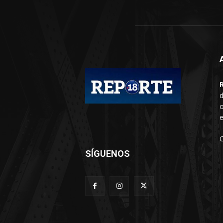
d
o
e
SÍGUENOS