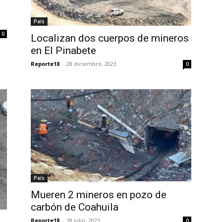
País
0
Localizan dos cuerpos de mineros
en El Pinabete
Reporte18
-
28 diciembre, 2023
0
País
Mueren 2 mineros en pozo de
carbón de Coahuila
Reporte18
-
18 julio, 2023
0