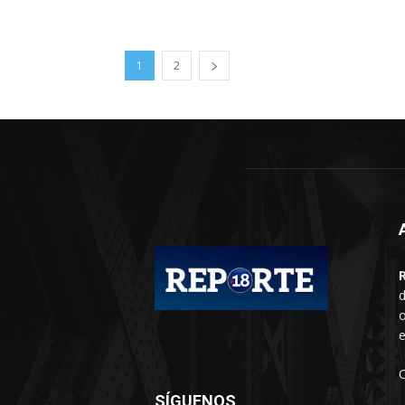
1
2
d
o
e
SÍGUENOS