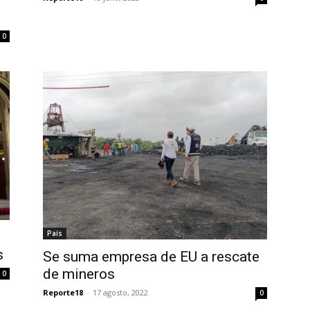
0
País
s
Se suma empresa de EU a rescate
de mineros
0
Reporte18
-
17 agosto, 2022
0