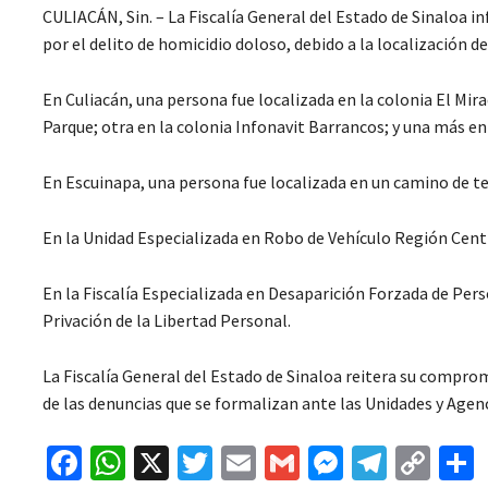
CULIACÁN, Sin. – La Fiscalía General del Estado de Sinaloa in
por el delito de homicidio doloso, debido a la localización d
En Culiacán, una persona fue localizada en la colonia El Mir
Parque; otra en la colonia Infonavit Barrancos; y una más en
En Escuinapa, una persona fue localizada en un camino de te
En la Unidad Especializada en Robo de Vehículo Región Cent
En la Fiscalía Especializada en Desaparición Forzada de Per
Privación de la Libertad Personal.
La Fiscalía General del Estado de Sinaloa reitera su compro
de las denuncias que se formalizan ante las Unidades y Agenc
Fa
W
X
T
E
G
M
Te
C