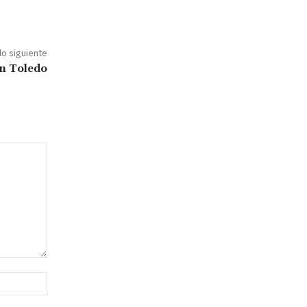
lo siguiente
ón Toledo
Sitio
web: