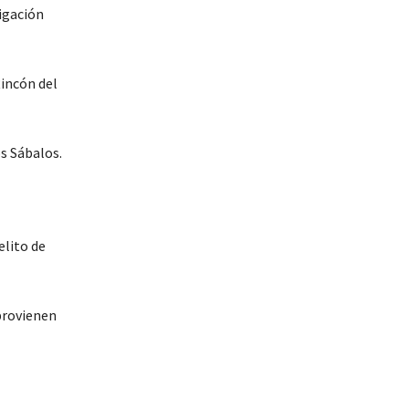
igación
Rincón del
s Sábalos.
elito de
provienen