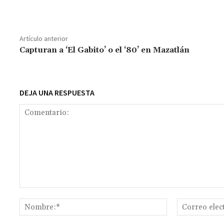
ce
h
wi
m
m
es
le
o
b
at
tt
ai
ai
se
gr
p
o
sA
er
l
l
n
a
y
Artículo anterior
o
p
ge
m
Li
Capturan a ‘El Gabito’ o el ‘80’ en Mazatlán
k
p
r
n
t
k
DEJA UNA RESPUESTA
Comentario:
Nombre:*