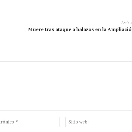
o
m
p
Artícu
ar
Muere tras ataque a balazos en la Ampliaci
ir
Correo
electrónico:*