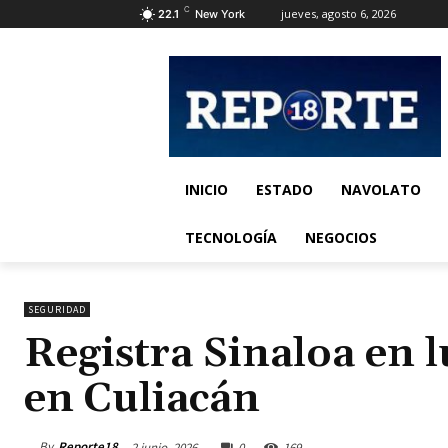
C
jueves, agosto 6, 2026
22.1
New York
INICIO
ESTADO
NAVOLATO
TECNOLOGÍA
NEGOCIOS
SEGURIDAD
Registra Sinaloa en l
en Culiacán
By
Reporte18
2 junio, 2026
0
169