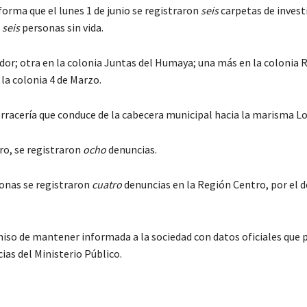
forma que el lunes 1 de junio se registraron
seis
carpetas de invest
e
seis
personas sin vida.
ador; otra en la colonia Juntas del Humaya; una más en la colonia 
 la colonia 4 de Marzo.
rracería que conduce de la cabecera municipal hacia la marisma Lo
ro, se registraron
ocho
denuncias.
sonas se registraron
cuatro
denuncias en la Región Centro, por el d
miso de mantener informada a la sociedad con datos oficiales que 
ias del Ministerio Público.
C