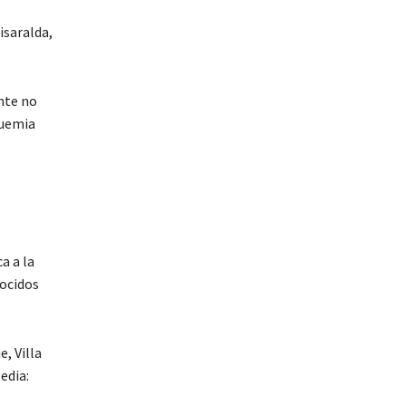
isaralda,
nte no
quemia
a a la
nocidos
, Villa
edia: