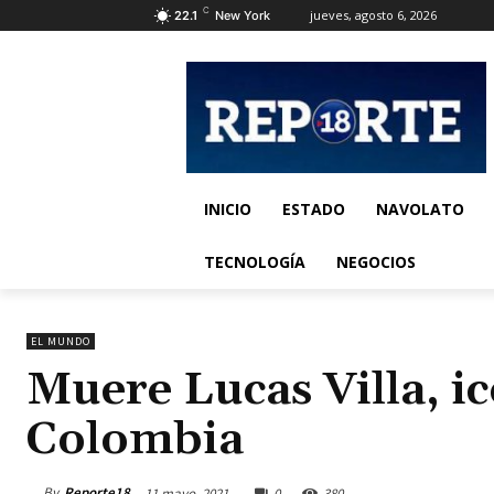
C
jueves, agosto 6, 2026
22.1
New York
INICIO
ESTADO
NAVOLATO
TECNOLOGÍA
NEGOCIOS
EL MUNDO
Muere Lucas Villa, ic
Colombia
By
Reporte18
11 mayo, 2021
0
380