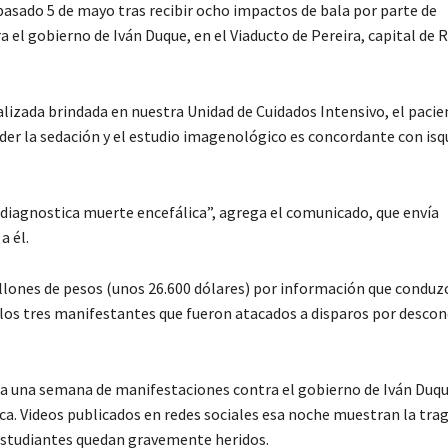
l pasado 5 de mayo tras recibir ocho impactos de bala por parte de
l gobierno de Iván Duque, en el Viaducto de Pereira, capital de R
izada brindada en nuestra Unidad de Cuidados Intensivo, el pacie
der la sedación y el estudio imagenológico es concordante con is
le diagnostica muerte encefálica”, agrega el comunicado, que envía
a él.
lones de pesos (unos 26.600 dólares) por información que conduzc
e los tres manifestantes que fueron atacados a disparos por desco
a una semana de manifestaciones contra el gobierno de Iván Duque
ca. Videos publicados en redes sociales esa noche muestran la trag
estudiantes quedan gravemente heridos.