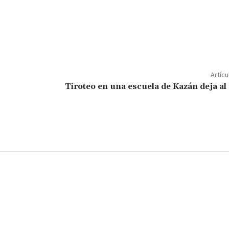
C
o
m
p
Artícu
ar
Tiroteo en una escuela de Kazán deja a
ir