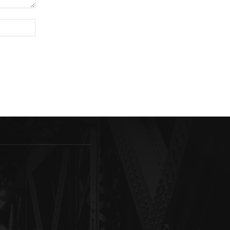
Sitio
web: