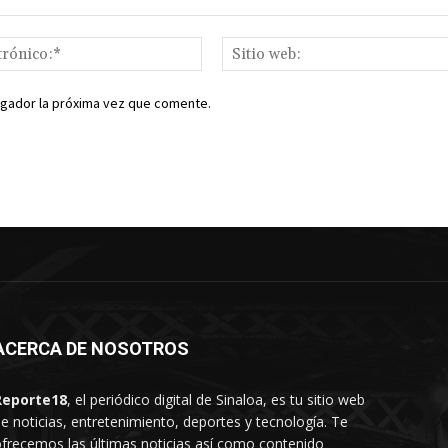
Correo
electrónico:*
egador la próxima vez que comente.
ACERCA DE NOSOTROS
Reporte18
, el periódico digital de Sinaloa, es tu sitio web
e noticias, entretenimiento, deportes y tecnología. Te
frecemos las últimas noticias así como contenido