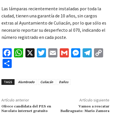
Las lámparas recientemente instaladas por toda la
ciudad, tienen una garantía de 10 años, sin cargos
extras al Ayuntamiento de Culiacán, por lo que sólo es
necesario reportar su desperfecto al 070, indicando el
número registrado en cada poste.
Fa
W
X
T
E
G
M
Te
C
ce
h
wi
m
m
es
le
o
C
b
at
tt
ai
ai
se
gr
p
o
o
sA
er
l
l
n
a
y
m
TAGS
Alumbrado
Culiacán
Daños
o
p
ge
m
Li
p
k
p
r
n
ar
Artículo anterior
Artículo siguiente
k
tir
Ofrece candidata del PES en
Vamos a rescatar
Navolato internet gratuito
Badiraguato: Mario Zamora