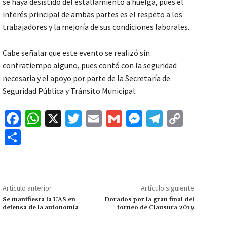
se haya desistido del estallamiento a huelga, pues el
interés principal de ambas partes es el respeto a los
trabajadores y la mejoría de sus condiciones laborales.
Cabe señalar que este evento se realizó sin
contratiempo alguno, pues contó con la seguridad
necesaria y el apoyo por parte de la Secretaría de
Seguridad Pública y Tránsito Municipal.
Fa
W
X
T
E
G
M
Te
C
ce
h
wi
m
m
es
le
o
C
b
at
tt
ai
ai
se
gr
p
o
o
sA
er
l
l
n
a
y
m
o
p
ge
m
Li
p
Artículo anterior
Artículo siguiente
k
p
r
n
ar
Se manifiesta la UAS en
Dorados por la gran final del
defensa de la autonomía
torneo de Clausura 2019
k
tir