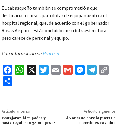
EL tabasqueño también se comprometió a que
destinaría recursos para dotar de equipamiento a el
hospital regional, que, de acuerdo con el gobernador
Rosas Aispuro, está concluido en su infraestructura
pero carece de personal y equipo.
Con información de
Proceso
Fa
W
X
T
E
G
M
Te
C
ce
h
wi
m
m
es
le
o
C
b
at
tt
ai
ai
se
gr
p
o
o
sA
er
l
l
n
a
y
m
o
p
ge
m
Li
p
Artículo anterior
Artículo siguiente
k
p
r
n
ar
Festejaron bien padre y
El Vaticano abre la puerta a
hasta regalaron 34 mil pesos
sacerdotes casados
k
tir