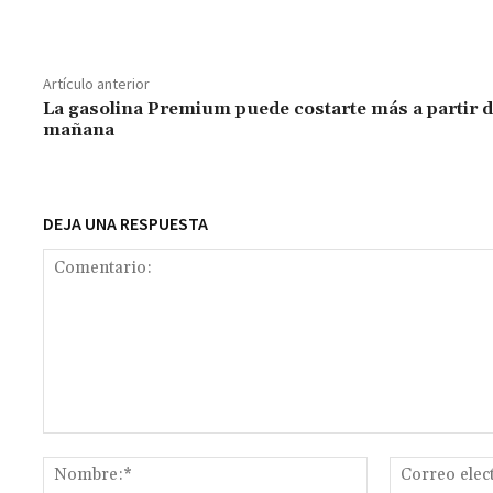
ce
h
wi
m
m
es
le
o
b
at
tt
ai
ai
se
gr
p
o
sA
er
l
l
n
a
y
Artículo anterior
o
p
ge
m
Li
La gasolina Premium puede costarte más a partir 
mañana
k
p
r
n
t
k
DEJA UNA RESPUESTA
Comentario:
Nombre:*