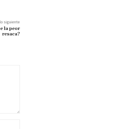
lo siguiente
e la peor
resaca?
Sitio
web: