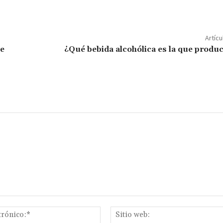
o
m
p
Artícu
ar
de
¿Qué bebida alcohólica es la que produc
ir
Correo
electrónico:*