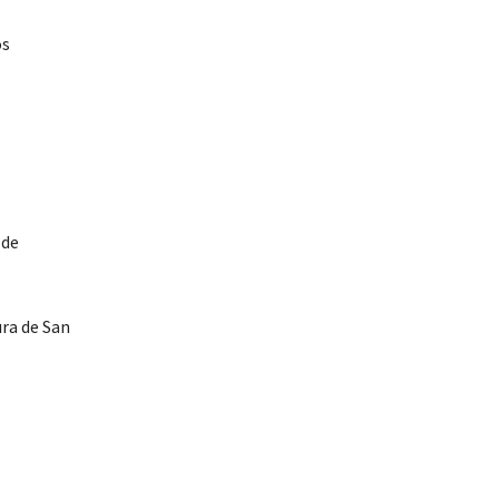
os
 de
ura de San