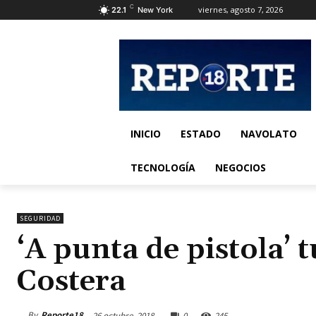
C
viernes, agosto 7, 2026
22.1
New York
INICIO
ESTADO
NAVOLATO
TECNOLOGÍA
NEGOCIOS
SEGURIDAD
‘A punta de pistola’
Costera
By
Reporte18
26 octubre, 2018
0
245