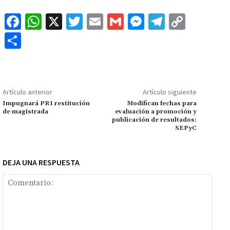
Fa
W
X
T
E
G
M
Te
C
ce
h
wi
m
m
es
le
o
C
b
at
tt
ai
ai
se
gr
p
o
o
sA
er
l
l
n
a
y
m
o
p
ge
m
Li
p
Artículo anterior
Artículo siguiente
k
p
r
n
ar
Impugnará PRI restitución
Modifican fechas para
de magistrada
evaluación a promoción y
k
tir
publicación de resultados:
SEPyC
DEJA UNA RESPUESTA