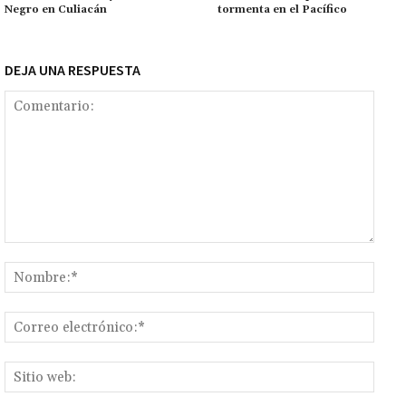
tir
Negro en Culiacán
tormenta en el Pacífico
DEJA UNA RESPUESTA
Comentario:
Nomb
Corr
elect
Sitio
web: