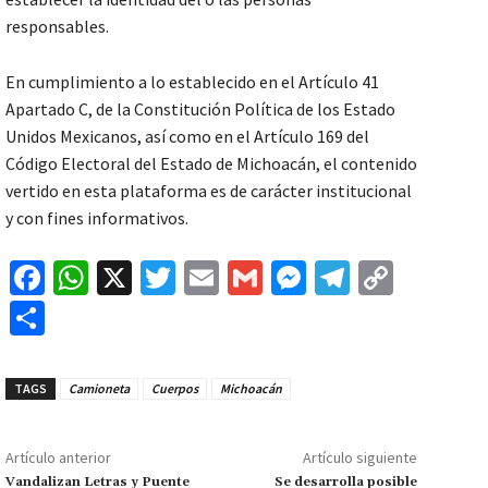
responsables.
En cumplimiento a lo establecido en el Artículo 41
Apartado C, de la Constitución Política de los Estado
Unidos Mexicanos, así como en el Artículo 169 del
Código Electoral del Estado de Michoacán, el contenido
vertido en esta plataforma es de carácter institucional
y con fines informativos.
Fa
W
X
T
E
G
M
Te
C
ce
h
wi
m
m
es
le
o
C
b
at
tt
ai
ai
se
gr
p
o
o
sA
er
l
l
n
a
y
m
TAGS
Camioneta
Cuerpos
Michoacán
o
p
ge
m
Li
p
k
p
r
n
ar
Artículo anterior
Artículo siguiente
k
Vandalizan Letras y Puente
Se desarrolla posible