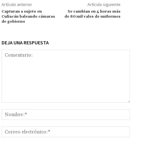
o
p
ge
m
Li
p
Artículo anterior
Artículo siguiente
k
p
r
n
ar
Capturan a sujeto en
Se cambian en 4 horas más
Culiacán baleando cámaras
de 80 mil vales de uniformes
k
tir
de gobierno
DEJA UNA RESPUESTA
Comentario:
Nomb
Corr
elect