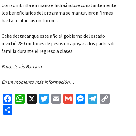
Con sombrilla en mano e hidraándose constantemente
los beneficiarios del programa se mantuvieron firmes
hasta recibir sus uniformes.
Cabe destacar que este año el gobierno del estado
invirtió 280 millones de pesos en apoyar a los padres de
familia durante el regreso a clases.
Foto: Jesús Barraza
En un momento más información…
Fa
W
X
T
E
G
M
Te
C
ce
h
wi
m
m
es
le
o
C
b
at
tt
ai
ai
se
gr
p
o
o
sA
er
l
l
n
a
y
m