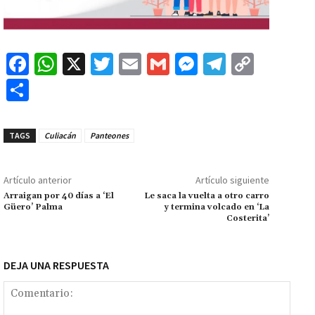
Fa
W
X
T
E
G
M
Te
C
ce
h
wi
m
m
es
le
o
C
b
at
tt
ai
ai
se
gr
p
o
o
sA
er
l
l
n
a
y
m
TAGS
Culiacán
Panteones
o
p
ge
m
Li
p
k
p
r
n
ar
Artículo anterior
Artículo siguiente
k
tir
Arraigan por 40 días a ‘El
Le saca la vuelta a otro carro
Güero’ Palma
y termina volcado en ‘La
Costerita’
DEJA UNA RESPUESTA