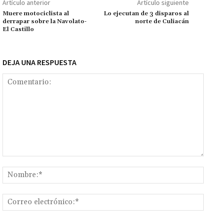
p
Artículo anterior
Artículo siguiente
k
p
r
n
ar
Muere motociclista al
Lo ejecutan de 3 disparos al
derrapar sobre la Navolato-
norte de Culiacán
k
tir
El Castillo
DEJA UNA RESPUESTA
Comentario:
Nomb
Corr
elect