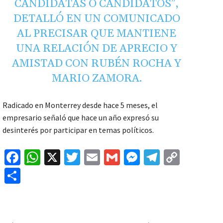
CANDIDATAS O CANDIDATOS”,
DETALLÓ EN UN COMUNICADO
AL PRECISAR QUE MANTIENE
UNA RELACIÓN DE APRECIO Y
AMISTAD CON RUBÉN ROCHA Y
MARIO ZAMORA.
Radicado en Monterrey desde hace 5 meses, el
empresario señaló que hace un año expresó su
desinterés por participar en temas políticos.
Fa
W
X
T
E
G
M
Te
C
ce
h
wi
m
m
es
le
o
C
b
at
tt
ai
ai
se
gr
p
o
o
sA
er
l
l
n
a
y
m
o
p
ge
m
Li