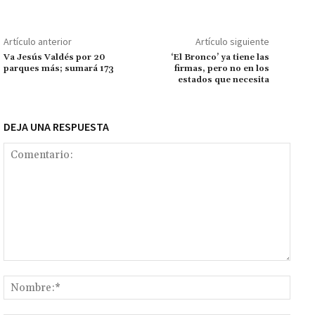
o
sA
er
l
l
n
a
y
m
o
p
ge
m
Li
p
Artículo anterior
Artículo siguiente
k
p
r
n
ar
Va Jesús Valdés por 20
‘El Bronco’ ya tiene las
parques más; sumará 173
firmas, pero no en los
k
tir
estados que necesita
DEJA UNA RESPUESTA
Comentario:
Nomb