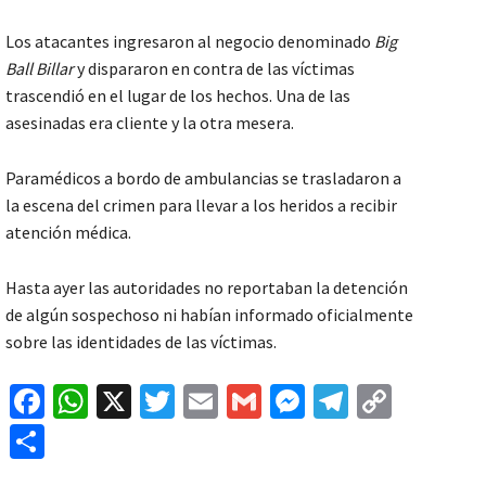
Los atacantes ingresaron al negocio denominado
Big
Ball Billar
y dispararon en contra de las víctimas
trascendió en el lugar de los hechos. Una de las
asesinadas era cliente y la otra mesera.
Paramédicos a bordo de ambulancias se trasladaron a
la escena del crimen para llevar a los heridos a recibir
atención médica.
Hasta ayer las autoridades no reportaban la detención
de algún sospechoso ni habían informado oficialmente
sobre las identidades de las víctimas.
Fa
W
X
T
E
G
M
Te
C
ce
h
wi
m
m
es
le
o
C
b
at
tt
ai
ai
se
gr
p
o