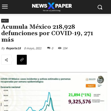
PAÍS
Acumula México 218,928
defunciones por COVID-19, 271
más
8 mayo, 2021
0
334
By
Reporte18