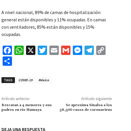
A nivel nacional, 89% de camas de hospitalización
general están disponibles y 11% ocupadas. En camas
con ventiladores, 85% están disponibles y 15%
ocupadas.
Fa
W
X
T
E
G
M
Te
C
ce
h
wi
m
m
es
le
o
C
b
at
tt
ai
ai
se
gr
p
o
o
sA
er
l
l
n
a
y
m
TAGS
COVID-19
México
o
p
ge
m
Li
p
k
p
r
n
ar
Artículo anterior
Artículo siguiente
k
tir
Rescatan a 4 menores y sus
Se aproxima Sinaloa a los
padres en río Humaya
38,500 casos de coronavirus
DEJA UNA RESPUESTA