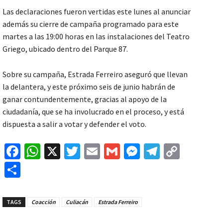
Las declaraciones fueron vertidas este lunes al anunciar
además su cierre de campaña programado para este
martes a las 19:00 horas en las instalaciones del Teatro
Griego, ubicado dentro del Parque 87.
Sobre su campaña, Estrada Ferreiro aseguró que llevan
la delantera, y este próximo seis de junio habrán de
ganar contundentemente, gracias al apoyo de la
ciudadanía, que se ha involucrado en el proceso, y está
dispuesta a salir a votar y defender el voto.
Fa
W
X
T
E
G
M
Te
C
ce
h
wi
m
m
es
le
o
C
b
at
tt
ai
ai
se
gr
p
o
o
sA
er
l
l
n
a
y
m
TAGS
Coacción
Culiacán
Estrada Ferreiro
o
p
ge
m
Li
p