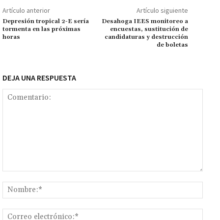
k
p
r
n
ar
Artículo anterior
Artículo siguiente
k
tir
Depresión tropical 2-E sería
Desahoga IEES monitoreo a
tormenta en las próximas
encuestas, sustitución de
horas
candidaturas y destrucción
de boletas
DEJA UNA RESPUESTA
Comentario:
Nomb
Corr