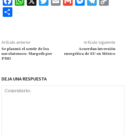
Fa
W
X
T
E
G
M
Te
C
ce
h
wi
m
m
es
le
o
C
b
at
tt
ai
ai
se
gr
p
o
o
sA
er
l
l
n
a
y
m
o
p
ge
m
Li
p
Artículo anterior
Artículo siguiente
k
p
r
n
ar
Se plasmó el sentir de los
Acuerdan inversión
navolatenses: Margoth por
energética de EU en México
k
tir
PMD
DEJA UNA RESPUESTA