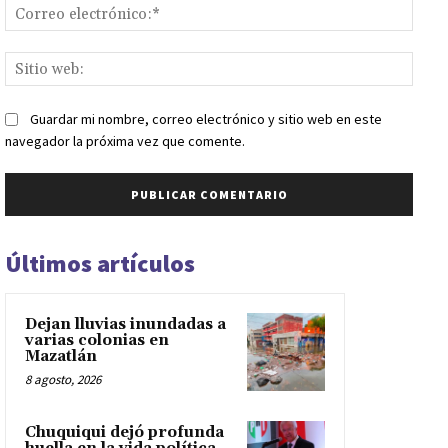
Corr
elect
Sitio
web:
Guardar mi nombre, correo electrónico y sitio web en este
navegador la próxima vez que comente.
Últimos artículos
Dejan lluvias inundadas a
varias colonias en
Mazatlán
8 agosto, 2026
Chuquiqui dejó profunda