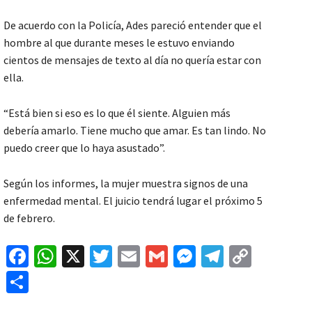
De acuerdo con la Policía, Ades pareció entender que el
hombre al que durante meses le estuvo enviando
cientos de mensajes de texto al día no quería estar con
ella.
“Está bien si eso es lo que él siente. Alguien más
debería amarlo. Tiene mucho que amar. Es tan lindo. No
puedo creer que lo haya asustado”.
Según los informes, la mujer muestra signos de una
enfermedad mental. El juicio tendrá lugar el próximo 5
de febrero.
Fa
W
X
T
E
G
M
Te
C
ce
h
wi
m
m
es
le
o
C
b
at
tt
ai
ai
se
gr
p
o