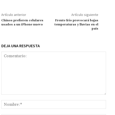
o
sA
er
l
l
n
a
y
m
o
p
ge
m
Li
p
Artículo anterior
Artículo siguiente
k
p
r
n
ar
Chinos prefieren celulares
Frente frío provocará bajas
usados a un iPhone nuevo
temperaturas y lluvias en el
k
tir
país
DEJA UNA RESPUESTA
Comentario:
Nomb