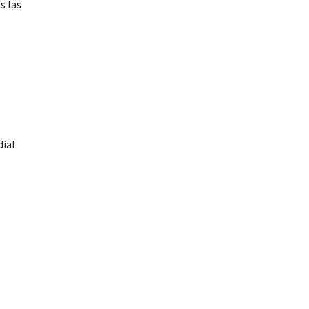
s las
dial