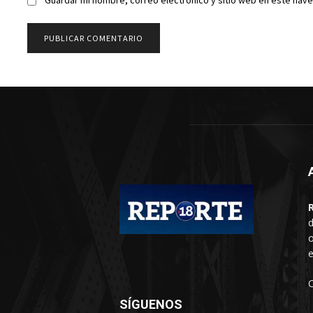
Guardar mi nombre, correo electrónico y sitio web en este nav
d
o
e
SÍGUENOS