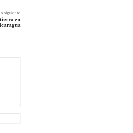
lo siguiente
tierra en
icaragua
Sitio
web: