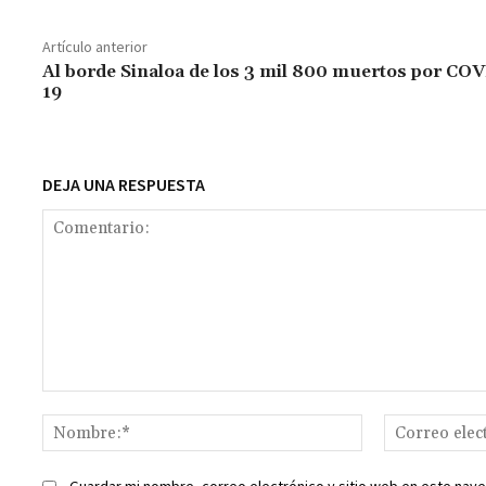
b
at
tt
ai
ai
se
gr
p
o
sA
er
l
l
n
a
y
Artículo anterior
o
p
ge
m
Li
Al borde Sinaloa de los 3 mil 800 muertos por COV
19
k
p
r
n
t
k
DEJA UNA RESPUESTA
Comentario:
Nombre:*