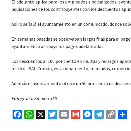
El adelanto aplica para los empleados sindicalizados, eventu
liquidaciones de los contribuyentes con los descuentos apli
Así lo señaló el ayuntamiento en un comunicado, donde solic
En semanas pasadas se observaban largas filas para el pago d
ayuntamiento atribuye los pagos adelantados.
Los descuentos al 100 por ciento en multas y recargos aplic
rústico, ISAI, Común, estacionamiento, mercados, comercio en
Además el ayuntamiento ofrece un 50 por ciento de descuen
Fotografía: Sinaloa 360
Fa
W
X
T
E
G
M
Te
C
ce
h
wi
m
m
es
le
o