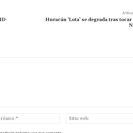
m
p
Artícu
ar
ID-
Huracán ‘Lota’ se degrada tras tocar 
N
ir
Correo
electrónico:*