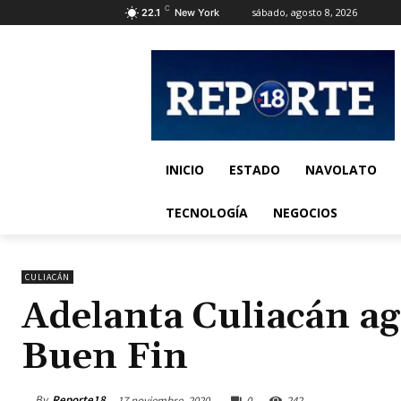
C
sábado, agosto 8, 2026
22.1
New York
INICIO
ESTADO
NAVOLATO
TECNOLOGÍA
NEGOCIOS
CULIACÁN
Adelanta Culiacán a
Buen Fin
By
Reporte18
17 noviembre, 2020
0
242