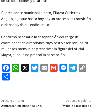
de las direcciones y jefaturas.
El presidente municipal electo, Eliazar Gutiérrez
Angulo, dijo que hasta hoy hay un proceso de transición
ordenado y de entendimiento.
Confirmó necesaria la desaparición del cargo de
coordinador de direcciones cuyo costo asciende los 20
mil pesos mensuales y reactivar la figura del oficial
Mayor, aunque no precisó la percepción.
Fa
W
X
T
E
G
M
Te
C
ce
h
wi
m
m
es
le
o
C
b
at
tt
ai
ai
se
gr
p
o
o
sA
er
l
l
n
a
y
m
o
p
ge
m
Li
p
Artículo anterior
Artículo siguiente
k
p
r
n
Aumentan ejecuciones 85%
‘Willa’ se fortalece a