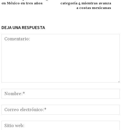
ar
en México en tres años
categoría 4 mientras avanza
k
tir
a costas mexicanas
DEJA UNA RESPUESTA
Comentario:
Nomb
Corr
elect
Sitio
web: