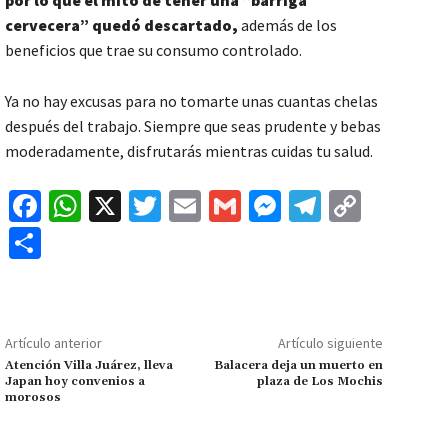
cervecera” quedó descartado,
además de los
beneficios que trae su consumo controlado.
Ya no hay excusas para no tomarte unas cuantas chelas
después del trabajo. Siempre que seas prudente y bebas
moderadamente, disfrutarás mientras cuidas tu salud.
Fa
W
X
T
E
G
M
Te
C
ce
h
wi
m
m
es
le
o
C
b
at
tt
ai
ai
se
gr
p
o
o
sA
er
l
l
n
a
y
m
o
p
ge
m
Li
p
Artículo anterior
Artículo siguiente
k
p
r
n
ar
Atención Villa Juárez, lleva
Balacera deja un muerto en
Japan hoy convenios a
plaza de Los Mochis
k
tir
morosos