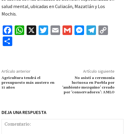
salud mental, ubicadas en Culiacán, Mazatlán y Los
Mochis.
Fa
W
X
T
E
G
M
Te
C
ce
h
wi
m
m
es
le
o
C
b
at
tt
ai
ai
se
gr
p
o
o
sA
er
l
l
n
a
y
m
o
p
ge
m
Li
p
Artículo anterior
Artículo siguiente
k
p
r
n
ar
Agricultura tendrá el
No asistí a ceremonia
presupuesto más austero en
luctuosa en Puebla por
k
tir
11 años
‘ambiente mezquino’ creado
por ‘conservadores’: AMLO
DEJA UNA RESPUESTA