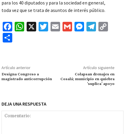
para los 40 diputados y para la sociedad en general,
toda vez que se trata de asuntos de interés público.
Fa
W
X
T
E
G
M
Te
C
ce
h
wi
m
m
es
le
o
C
b
at
tt
ai
ai
se
gr
p
o
o
sA
er
l
l
n
a
y
m
o
p
ge
m
Li
p
Artículo anterior
Artículo siguiente
k
p
r
n
ar
Designa Congreso a
Colapsan drenajes en
magistrado anticorrupción
Cosalá; municipio en quiebra
k
tir
‘suplica’ apoyo
DEJA UNA RESPUESTA