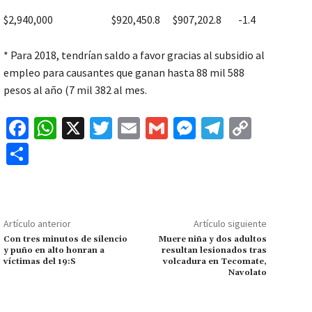
$2,940,000 $920,450.8 $907,202.8 -1.4
* Para 2018, tendrían saldo a favor gracias al subsidio al
empleo para causantes que ganan hasta 88 mil 588
pesos al año (7 mil 382 al mes.
Fa
W
X
T
E
G
M
Te
C
ce
h
wi
m
m
es
le
o
C
b
at
tt
ai
ai
se
gr
p
o
o
sA
er
l
l
n
a
y
m
o
p
ge
m
Li
p
Artículo anterior
Artículo siguiente
k
p
r
n
ar
Con tres minutos de silencio
Muere niña y dos adultos
y puño en alto honran a
resultan lesionados tras
k
tir
víctimas del 19:S
volcadura en Tecomate,
Navolato