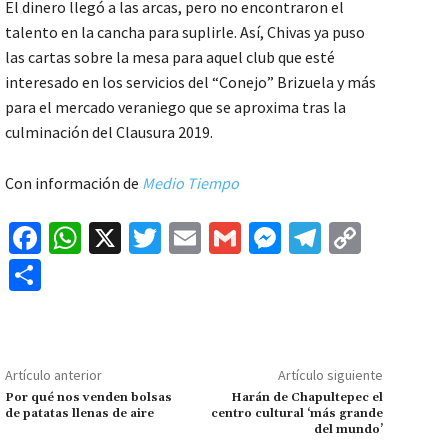
El dinero llegó a las arcas, pero no encontraron el
talento en la cancha para suplirle. Así, Chivas ya puso
las cartas sobre la mesa para aquel club que esté
interesado en los servicios del “Conejo” Brizuela y más
para el mercado veraniego que se aproxima tras la
culminación del Clausura 2019.
Con información de
Medio Tiempo
Fa
W
X
T
E
G
M
Te
C
ce
h
wi
m
m
es
le
o
C
b
at
tt
ai
ai
se
gr
p
o
o
sA
er
l
l
n
a
y
m
o
p
ge
m
Li
p
Artículo anterior
Artículo siguiente
k
p
r
n
ar
Por qué nos venden bolsas
Harán de Chapultepec el
de patatas llenas de aire
centro cultural ‘más grande
k
tir
del mundo’