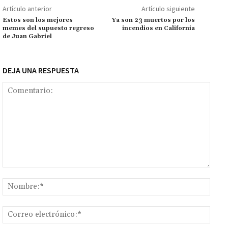
o
p
ge
m
Li
p
Artículo anterior
Artículo siguiente
k
p
r
n
ar
Estos son los mejores
Ya son 23 muertos por los
memes del supuesto regreso
incendios en California
k
tir
de Juan Gabriel
DEJA UNA RESPUESTA
Comentario:
Nomb
Corr
elect