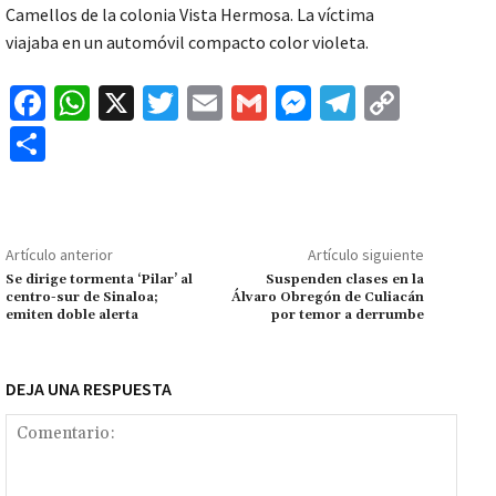
Camellos de la colonia Vista Hermosa. La víctima
viajaba en un automóvil compacto color violeta.
Fa
W
X
T
E
G
M
Te
C
ce
h
wi
m
m
es
le
o
C
b
at
tt
ai
ai
se
gr
p
o
o
sA
er
l
l
n
a
y
m
o
p
ge
m
Li
p
Artículo anterior
Artículo siguiente
k
p
r
n
ar
Se dirige tormenta ‘Pilar’ al
Suspenden clases en la
centro-sur de Sinaloa;
Álvaro Obregón de Culiacán
k
tir
emiten doble alerta
por temor a derrumbe
DEJA UNA RESPUESTA