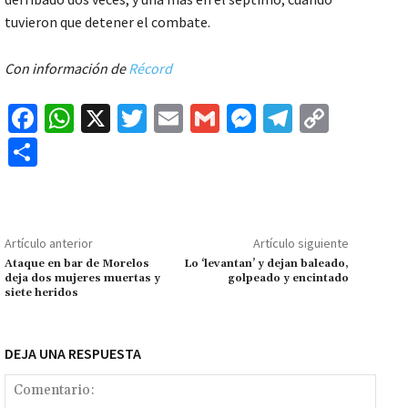
tuvieron que detener el combate.
Con información de
Récord
Fa
W
X
T
E
G
M
Te
C
ce
h
wi
m
m
es
le
o
C
b
at
tt
ai
ai
se
gr
p
o
o
sA
er
l
l
n
a
y
m
o
p
ge
m
Li
p
Artículo anterior
Artículo siguiente
k
p
r
n
ar
Ataque en bar de Morelos
Lo ‘levantan’ y dejan baleado,
deja dos mujeres muertas y
golpeado y encintado
k
tir
siete heridos
DEJA UNA RESPUESTA