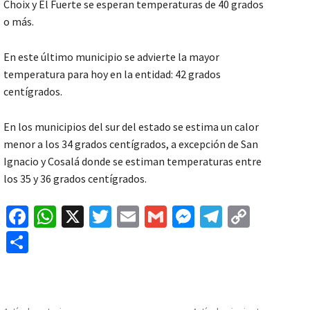
Choix y El Fuerte se esperan temperaturas de 40 grados
o más.
En este último municipio se advierte la mayor
temperatura para hoy en la entidad: 42 grados
centígrados.
En los municipios del sur del estado se estima un calor
menor a los 34 grados centígrados, a excepción de San
Ignacio y Cosalá donde se estiman temperaturas entre
los 35 y 36 grados centígrados.
Fa
W
X
T
E
G
M
Te
C
ce
h
wi
m
m
es
le
o
C
b
at
tt
ai
ai
se
gr
p
o
o
sA
er
l
l
n
a
y
m
o
p
ge
m
Li
p