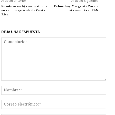
Artículo anterior
Artículo siguiente
k
p
r
n
ar
Se intoxican 19 con pesticida
Define hoy Margarita Zavala
en campo agrícola de Costa
si renuncia al PAN
k
tir
Rica
DEJA UNA RESPUESTA
Comentario:
Nomb
Corr
elect