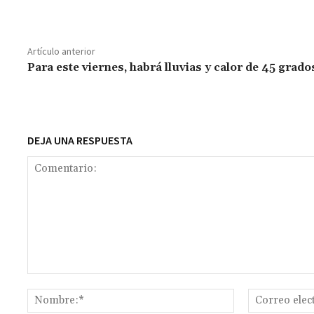
ce
h
wi
m
m
es
le
o
b
at
tt
ai
ai
se
gr
p
o
sA
er
l
l
n
a
y
Artículo anterior
o
p
ge
m
Li
Para este viernes, habrá lluvias y calor de 45 grado
k
p
r
n
t
k
DEJA UNA RESPUESTA
Comentario:
Nombre:*