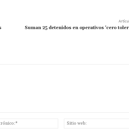
o
m
p
Artícu
ar
s
Suman 25 detenidos en operativos ‘cero toler
ir
Correo
electrónico:*