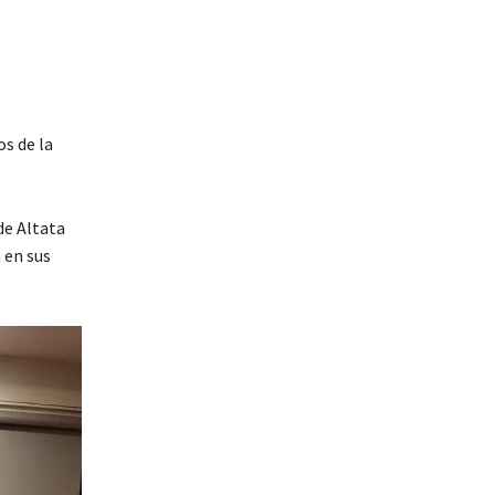
s de la
de Altata
 en sus