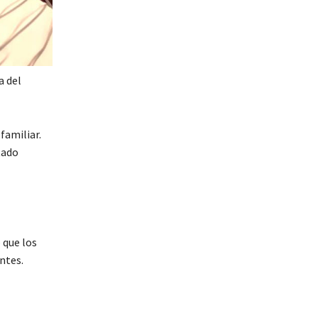
a del
familiar.
tado
 que los
ntes.