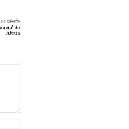
lo siguiente
ancia’ de
Altata
Sitio
web: