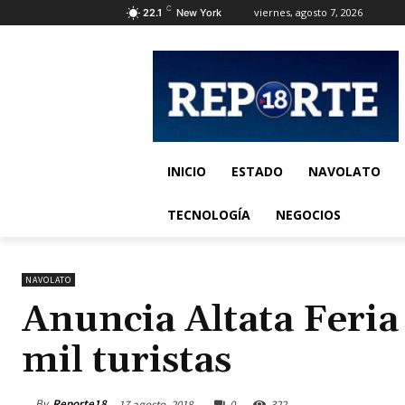
C
viernes, agosto 7, 2026
22.1
New York
INICIO
ESTADO
NAVOLATO
TECNOLOGÍA
NEGOCIOS
NAVOLATO
Anuncia Altata Feri
mil turistas
By
Reporte18
17 agosto, 2018
0
322