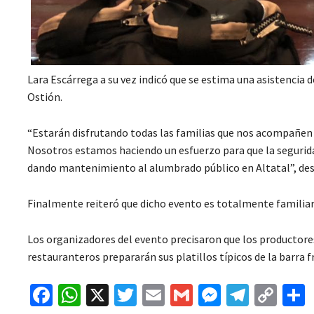
Lara Escárrega a su vez indicó que se estima una asistencia d
Ostión.
“Estarán disfrutando todas las familias que nos acompañen e
Nosotros estamos haciendo un esfuerzo para que la segurida
dando mantenimiento al alumbrado público en Altatal”, des
Finalmente reiteró que dicho evento es totalmente familiar
Los organizadores del evento precisaron que los productore
restauranteros prepararán sus platillos típicos de la barra f
Fa
W
X
T
E
G
M
Te
C