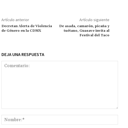
o
o
sA
er
l
l
n
a
y
m
o
p
ge
m
Li
p
Artículo anterior
Artículo siguiente
k
p
r
n
ar
Decretan Alerta de Violencia
De asada, camarón, picaña y
de Género en la CDMX
tuétano, Guasave invita al
k
tir
Festival del Taco
DEJA UNA RESPUESTA
Comentario:
Nomb