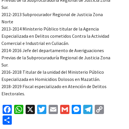
Previas de la Subprocuraduría Regional de Justicia Zona
Sur.
2012-2013 Subprocurador Regional de Justicia Zona
Norte
2013-2014 Ministerio Público titular de la Agencia
Especializada en Delitos cometidos Contra la Actividad
Comercial e Industrial en Culiacán.
2014-2016 Jefe del departamento de Averiguaciones
Previas de la Subprocuraduría Regional de Justicia Zona
Sur.
2016-2018 Titular de la unidad del Ministerio Público
Especializada en Homicidios Dolosos en Mazatlán.
2018-2019 Fiscal especializado en Atención de Delitos
Electorales.
Fa
W
X
T
E
G
M
Te
C
ce
h
wi
m
m
es
le
o
C
b
at
tt
ai
ai
se
gr
p