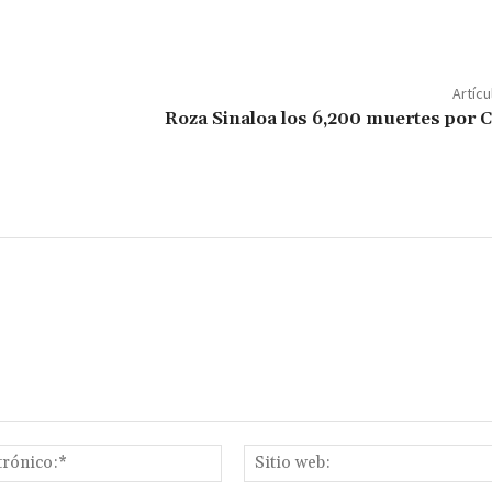
m
p
ar
Artícu
ir
Roza Sinaloa los 6,200 muertes por
Correo
electrónico:*