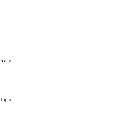
n a la
 lapso