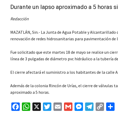
Durante un lapso aproximado a 5 horas si
Redacción
MAZATLÁN, Sin.- La Junta de Agua Potable y Alcantarillado 
renovación de redes hidrosanitarias para pavimentación de la
Fue solicitado que este martes 18 de mayo se realice un cierre
línea de 3 pulgadas de diámetro pvc hidráulico a la tubería d
El cierre afectará el suministro a los habitantes de la calle 
Además de la colonia Rincón de Urías, el cierre de válvulas
aproximado a 5 horas.
Fa
W
X
T
E
G
M
Te
C
ce
h
wi
m
m
es
le
o