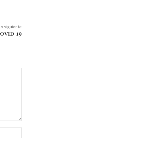
lo siguiente
 COVID-19
Sitio
web: