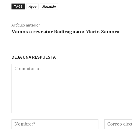
b
at
tt
ai
ai
se
gr
p
TAGS
Agua
Mazatlán
o
sA
er
l
l
n
a
y
o
p
ge
m
Li
Artículo anterior
k
p
r
n
t
Vamos a rescatar Badiraguato: Mario Zamora
k
DEJA UNA RESPUESTA
Comentario:
Nombre:*