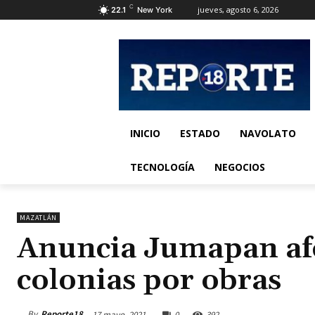
C
jueves, agosto 6, 2026
22.1
New York
INICIO
ESTADO
NAVOLATO
TECNOLOGÍA
NEGOCIOS
MAZATLÁN
Anuncia Jumapan afe
colonias por obras
By
Reporte18
17 mayo, 2021
0
392