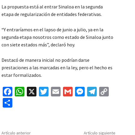
La propuesta está al entrar Sinaloa en la segunda
etapa de regularización de entidades federativas.
“Y entraríamos en el lapso de junio a julio, ya en la
segunda etapa nosotros como estado de Sinaloa junto
con siete estados más”, declaró hoy.
Destacó de manera inicial no podrían darse
prestaciones a las marcadas en la ley, pero el hecho es
estar formalizados.
Fa
W
X
T
E
G
M
Te
C
ce
h
wi
m
m
es
le
o
C
b
at
tt
ai
ai
se
gr
p
o
o
sA
er
l
l
n
a
y
m
o
p
ge
m
Li
p
Artículo anterior
Artículo siguiente