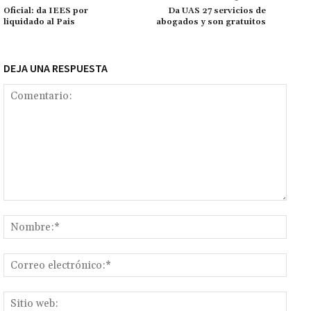
k
p
r
n
ar
Oficial: da IEES por
Da UAS 27 servicios de
liquidado al Pais
abogados y son gratuitos
k
tir
DEJA UNA RESPUESTA
Comentario:
Nomb
Corr
elect
Sitio