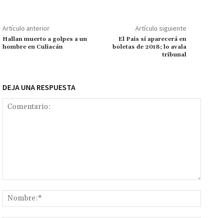
o
sA
er
l
l
n
a
y
m
o
p
ge
m
Li
p
Artículo anterior
Artículo siguiente
k
p
r
n
ar
Hallan muerto a golpes a un
El Pais sí aparecerá en
hombre en Culiacán
boletas de 2018; lo avala
k
tir
tribunal
DEJA UNA RESPUESTA
Comentario:
Nomb