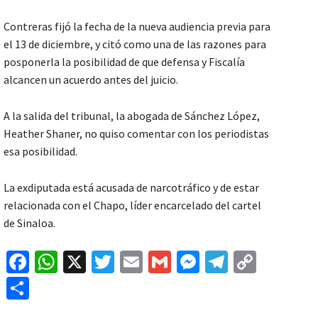
Contreras fijó la fecha de la nueva audiencia previa para
el 13 de diciembre, y citó como una de las razones para
posponerla la posibilidad de que defensa y Fiscalía
alcancen un acuerdo antes del juicio.
A la salida del tribunal, la abogada de Sánchez López,
Heather Shaner, no quiso comentar con los periodistas
esa posibilidad.
La exdiputada está acusada de narcotráfico y de estar
relacionada con el Chapo, líder encarcelado del cartel
de Sinaloa.
Fa
W
X
T
E
G
M
Te
C
ce
h
wi
m
m
es
le
o
C
b
at
tt
ai
ai
se
gr
p
o