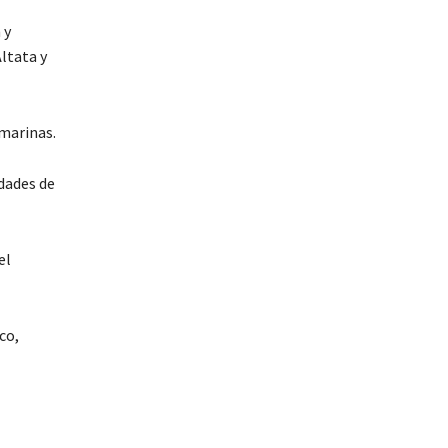
 y
ltata y
 marinas.
idades de
el
co,