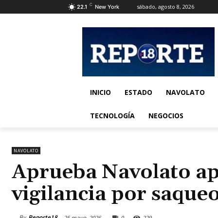
C
sábado, agosto 8, 2026
22.1
New York
INICIO
ESTADO
NAVOLATO
TECNOLOGÍA
NEGOCIOS
NAVOLATO
Aprueba Navolato ap
vigilancia por saqueo
By
Reporte18
25 mayo, 2026
0
229