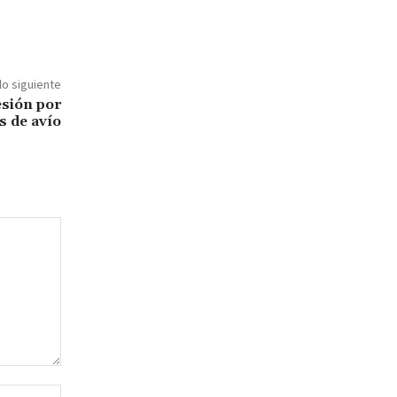
lo siguiente
esión por
s de avío
Sitio