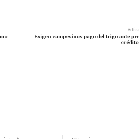
m
p
ar
Artícu
ir
smo
Exigen campesinos pago del trigo ante pr
crédito
Correo