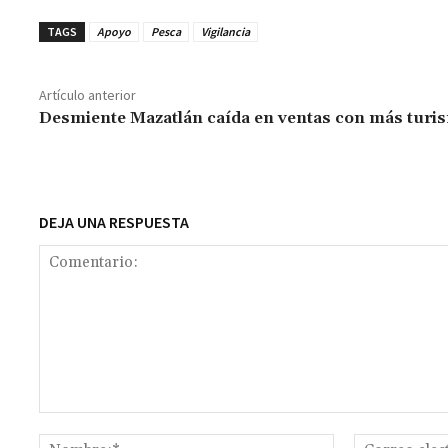
b
at
tt
ai
ai
se
gr
p
TAGS
Apoyo
Pesca
Vigilancia
o
sA
er
l
l
n
a
y
o
p
ge
m
Li
Artículo anterior
k
p
r
n
t
Desmiente Mazatlán caída en ventas con más turi
k
DEJA UNA RESPUESTA
Comentario:
Nombre:*