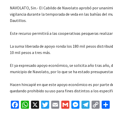
NAVOLATO, Sin.- El Cabildo de Navolato aprobó por unanimi
vigilancia durante la temporada de veda en las bahías del mu
Dautillos.
Este recurso permitirá a las cooperativas pesqueras realizar 
La suma liberada de apoyo ronda los 180 mil pesos distribui
10 mil pesos a tres más.
El ya expresado apoyo económico, se solicita año tras año, 
municipio de Navolato, por lo que se ha estado presupuestan
Hacen hincapié en que este apoyo económico es por parte del
quedando prohibido su uso para fines distintos a los especi
Fa
W
X
T
E
G
M
Te
C
ce
h
wi
m
m
es
le
o