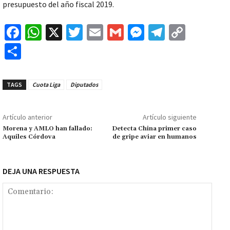
presupuesto del año fiscal 2019.
Fa
W
X
T
E
G
M
Te
C
ce
h
wi
m
m
es
le
o
C
b
at
tt
ai
ai
se
gr
p
o
o
sA
er
l
l
n
a
y
m
TAGS
Cuota Liga
Diputados
o
p
ge
m
Li
p
k
p
r
n
ar
Artículo anterior
Artículo siguiente
k
tir
Morena y AMLO han fallado:
Detecta China primer caso
Aquiles Córdova
de gripe aviar en humanos
DEJA UNA RESPUESTA