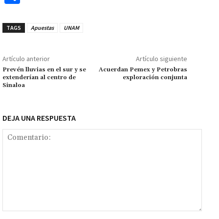
b
at
tt
ai
ai
se
gr
p
o
o
sA
er
l
l
n
a
y
m
TAGS
Apuestas
UNAM
o
p
ge
m
Li
p
k
p
r
n
ar
Artículo anterior
Artículo siguiente
k
tir
Prevén lluvias en el sur y se
Acuerdan Pemex y Petrobras
extenderían al centro de
exploración conjunta
Sinaloa
DEJA UNA RESPUESTA
Comentario: