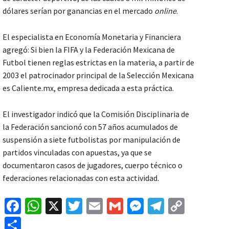
dólares serían por ganancias en el mercado
online
.
El especialista en Economía Monetaria y Financiera
agregó: Si bien la FIFA y la Federación Mexicana de
Futbol tienen reglas estrictas en la materia, a partir de
2003 el patrocinador principal de la Selección Mexicana
es Caliente.mx, empresa dedicada a esta práctica.
El investigador indicó que la Comisión Disciplinaria de
la Federación sancionó con 57 años acumulados de
suspensión a siete futbolistas por manipulación de
partidos vinculadas con apuestas, ya que se
documentaron casos de jugadores, cuerpo técnico o
federaciones relacionadas con esta actividad.
Fa
W
X
T
E
G
M
Te
C
ce
h
wi
m
m
es
le
o
C