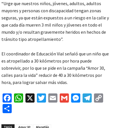
“Urge que nuestros niños, jóvenes, adultos, adultos
mayores y personas con discapacidad tengan zonas
seguras, ya que están expuestos a un riesgo en la calle y
que cada día mueren 3 mil niños y jóvenes en todo el
mundo y/o resultan gravemente heridos en hechos de
tránsito tipo atropellamiento”.
El coordinador de Educación Vial señaló que un niño que
es atropellado a 30 kilómetros por hora puede
sobrevivir, por lo que se pide en la campaña “Amor 30,
calles para la vida” reducir de 40 a 30 kilómetros por
hora, para lograr salvar más vidas.
Fa
W
X
T
E
G
M
Te
C
ce
h
wi
m
m
es
le
o
C
b
at
tt
ai
ai
se
gr
p
o
o
sA
er
l
l
n
a
y
m
TAGS
Amor 30
Mazatlán