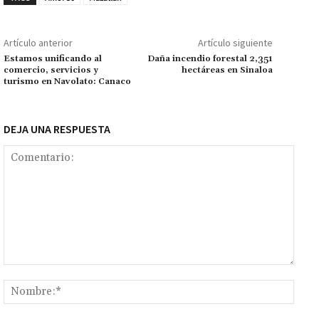
o
p
ge
m
Li
p
k
p
r
n
ar
Artículo anterior
Artículo siguiente
k
tir
Estamos unificando al
Daña incendio forestal 2,351
comercio, servicios y
hectáreas en Sinaloa
turismo en Navolato: Canaco
DEJA UNA RESPUESTA
Comentario:
Nomb