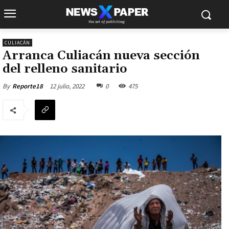
CULIACÁN
Arranca Culiacán nueva sección
del relleno sanitario
12 julio, 2022
0
475
By
Reporte18