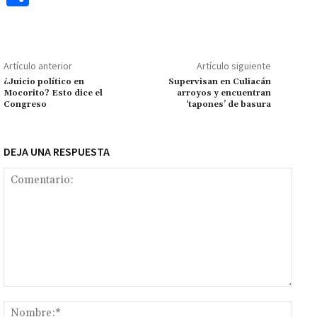
b
at
tt
ai
ai
se
gr
p
o
o
sA
er
l
l
n
a
y
m
o
p
ge
m
Li
p
Artículo anterior
Artículo siguiente
k
p
r
n
ar
¿Juicio político en
Supervisan en Culiacán
Mocorito? Esto dice el
arroyos y encuentran
k
tir
Congreso
‘tapones’ de basura
DEJA UNA RESPUESTA
Comentario:
Nomb