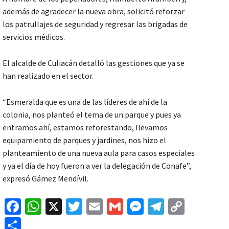
además de agradecer la nueva obra, solicitó reforzar
los patrullajes de seguridad y regresar las brigadas de
servicios médicos.
El alcalde de Culiacán detalló las gestiones que ya se
han realizado en el sector.
“Esmeralda que es una de las líderes de ahí de la
colonia, nos planteó el tema de un parque y pues ya
entramos ahí, estamos reforestando, llevamos
equipamiento de parques y jardines, nos hizo el
planteamiento de una nueva aula para casos especiales
y ya el día de hoy fueron a ver la delegación de Conafe”,
expresó Gámez Mendívil.
Fa
W
X
T
E
G
M
Te
C
ce
h
wi
m
m
es
le
o
C