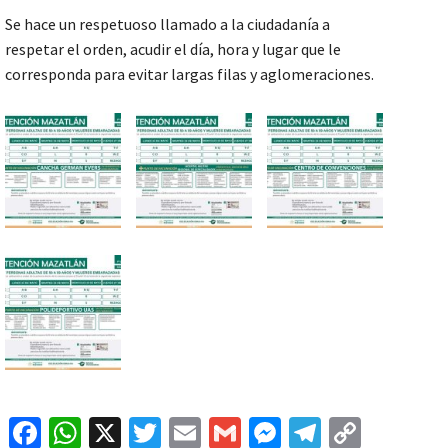
Se hace un respetuoso llamado a la ciudadanía a
respetar el orden, acudir el día, hora y lugar que le
corresponda para evitar largas filas y aglomeraciones.
Fa
W
X
T
E
G
M
Te
C