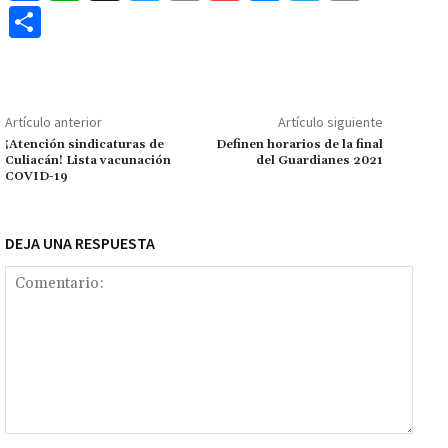
ce
h
wi
m
m
es
le
o
C
b
at
tt
ai
ai
se
gr
p
o
o
sA
er
l
l
n
a
y
m
o
p
ge
m
Li
p
Artículo anterior
Artículo siguiente
k
p
r
n
ar
¡Atención sindicaturas de
Definen horarios de la final
Culiacán! Lista vacunación
del Guardianes 2021
k
tir
COVID-19
DEJA UNA RESPUESTA
Comentario: