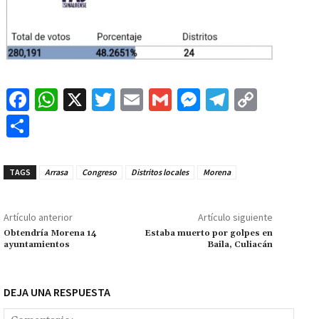
Fa
W
X
T
E
G
M
Te
C
ce
h
wi
m
m
es
le
o
C
b
at
tt
ai
ai
se
gr
p
o
o
sA
er
l
l
n
a
y
m
TAGS
Arrasa
Congreso
Distritos locales
Morena
o
p
ge
m
Li
p
k
p
r
n
ar
Artículo anterior
Artículo siguiente
k
tir
Obtendría Morena 14
Estaba muerto por golpes en
ayuntamientos
Baila, Culiacán
DEJA UNA RESPUESTA