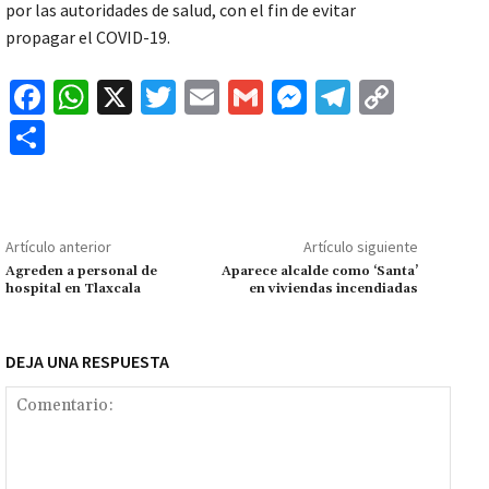
por las autoridades de salud, con el fin de evitar
propagar el COVID-19.
Fa
W
X
T
E
G
M
Te
C
ce
h
wi
m
m
es
le
o
C
b
at
tt
ai
ai
se
gr
p
o
o
sA
er
l
l
n
a
y
m
o
p
ge
m
Li
p
Artículo anterior
Artículo siguiente
k
p
r
n
ar
Agreden a personal de
Aparece alcalde como ‘Santa’
hospital en Tlaxcala
en viviendas incendiadas
k
tir
DEJA UNA RESPUESTA