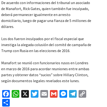
De acuerdo con informaciones del tribunal un asociado
de Manafort, Rick Gates, quien también fue inculpado,
deberá permanecer igualmente en arresto
domiciliario, luego de pagar una fianza de 5 millones de
dólares.
Los dos fueron inculpados por el fiscal especial que
investiga la alegada colusión del comité de campaña de
Trump con Rusia en las elecciones de 2016.
Manafort se reunió con funcionarios rusos en Londres
en marzo de 2016 para acordar reuniones entre ambas
partes y obtener datos “sucios” sobre Hillary Clinton,
según documentos legales revelados este lunes.
Fa
W
X
T
E
G
M
Te
C
ce
h
wi
m
m
es
le
o
C