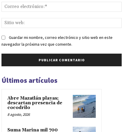
Corr
elect
Sitio
web:
Guardar mi nombre, correo electrónico y sitio web en este
navegador la próxima vez que comente.
Últimos artículos
Abre Mazatlán playas;
descartan presencia de
cocodrilo
8 agosto, 2026
Suma Marina mil 700