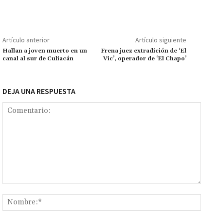
b
at
tt
ai
ai
se
gr
p
o
o
sA
er
l
l
n
a
y
m
o
p
ge
m
Li
p
Artículo anterior
Artículo siguiente
k
p
r
n
ar
Hallan a joven muerto en un
Frena juez extradición de ‘El
canal al sur de Culiacán
Vic’, operador de ‘El Chapo’
k
tir
DEJA UNA RESPUESTA
Comentario:
Nomb