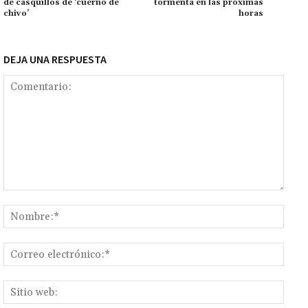
de casquillos de ‘cuerno de
tormenta en las próximas
chivo’
horas
DEJA UNA RESPUESTA
Comentario:
Nomb
Corr
elect
Sitio
web: