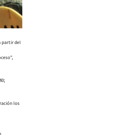
 partir del
oceso”,
40;
ración los
n