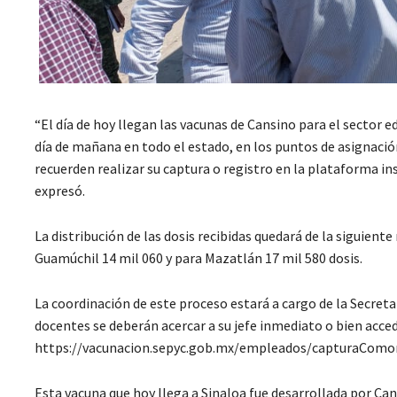
“El día de hoy llegan las vacunas de Cansino para el sector ed
día de mañana en todo el estado, en los puntos de asignación
recuerden realizar su captura o registro en la plataforma in
expresó.
La distribución de las dosis recibidas quedará de la siguient
Guamúchil 14 mil 060 y para Mazatlán 17 mil 580 dosis.
La coordinación de este proceso estará a cargo de la Secretar
docentes se deberán acercar a su jefe inmediato o bien acced
https://vacunacion.sepyc.gob.mx/empleados/capturaComorbi
Esta vacuna que hoy llega a Sinaloa fue desarrollada por Can