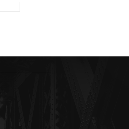
Sitio
web: