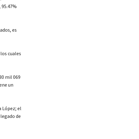
, 95.47%
ados, es
 los cuales
30 mil 069
iene un
a López; el
elegado de