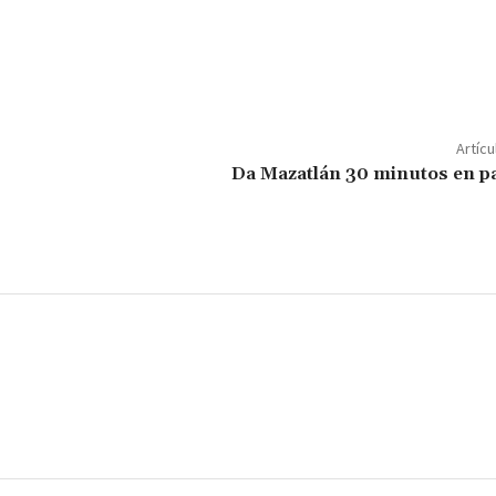
C
o
m
p
ar
Artícu
ir
Da Mazatlán 30 minutos en p