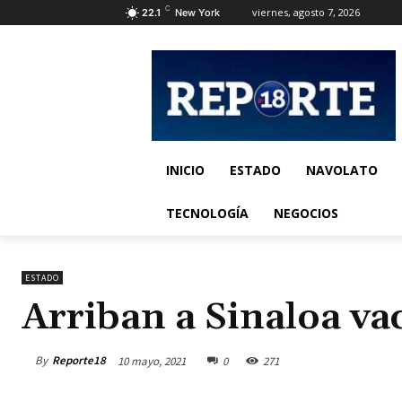
C
viernes, agosto 7, 2026
22.1
New York
INICIO
ESTADO
NAVOLATO
TECNOLOGÍA
NEGOCIOS
ESTADO
Arriban a Sinaloa v
By
Reporte18
10 mayo, 2021
0
271